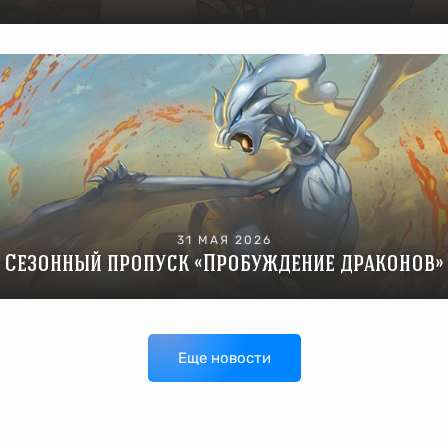
31 МАЯ 2026
Сезонный пропуск «Пробуждение драконов»
Еще новости