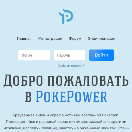
Главная
Регистрация
Форум
Энциклопедия
Войти
Забыли пароль?
Добро пожаловать
в
PokePower
Браузерная онлайн игра по мотивам вселенной Pokémon.
Присоединяйся и развивай своих питомцев, сражайся с другими
игроками, исследуй локации, участвуй в различных ивентах. Стань